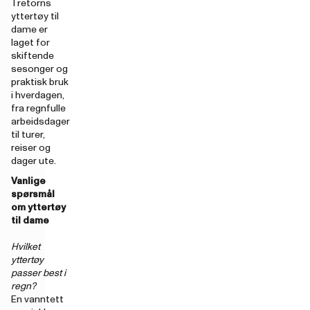
Tretorns
yttertøy til
dame er
laget for
skiftende
sesonger og
praktisk bruk
i hverdagen,
fra regnfulle
arbeidsdager
til turer,
reiser og
dager ute.
Vanlige
spørsmål
om yttertøy
til dame
Hvilket
yttertøy
passer best i
regn?
En vanntett