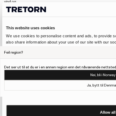
vind og
kulde,
avhengig
av modell.
Velg en lettere
This website uses cookies
jakke til
hverdagsbruk
We use cookies to personalise content and ads, to provide so
og pendling,
also share information about your use of our site with our so
et regnsett
may combine it with other information that you’ve provided to
når du trenger
Feil region?
mer dekning,
their services.
eller en
varmere jakke
To give users more control over their data and ad personalis
Det ser ut til at du er i en annen region enn det nåværende nettstede
når
Personalisation and Control page.
temperaturen
Nei, bli i Norway
synker. Mange
Learn more about Google’s Personalisation and Control 
plagg er enkle
Ja, bytt til Denma
å kombinere
med
gummistøvler
,
sneakers eller
praktiske
Allow all
utesko,