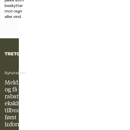
jakke som
beskytter
mot regn
eller vind.
Nyhetsbrev
Meld deg på
og få 10 %
rabatt +
eksklusive
tilbud og
først
informasjon