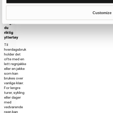
avhengig av
vær og
aktivitet.
Customize
Slik
velger
du
riktig
yttertøy
Til
hverdagsbruk
holder det
ofte med en
lett regnjakke
eller en jakke
som kan
brukes over
vanlige klær.
For lengre
turer, sykling
eller dager
med
vedvarende
regn kan