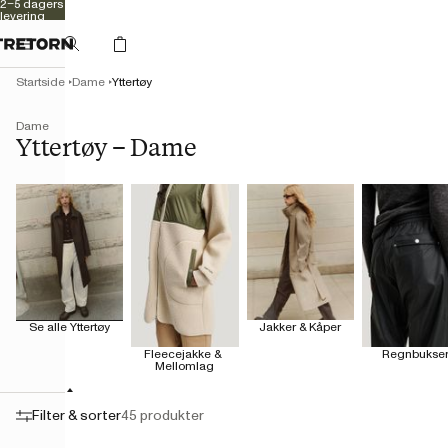
2–5 dagers
levering
Startside
Dame
Yttertøy
Dame
Yttertøy – Dame
Se alle Yttertøy
Jakker & Kåper
Fleecejakke & 
Regnbukse
Mellomlag
Filter & sorter
45 produkter