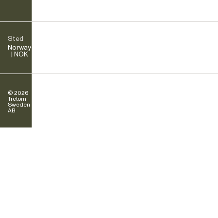
Sted
Norway
| NOK
© 2026
Tretorn
Sweden
AB