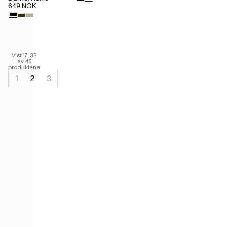
649 NOK
Vist 17-32
av 45
produktene
1
2
3