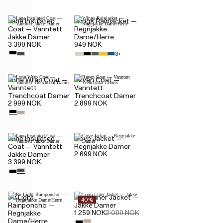
Lane Insulated
Wings Rainjacket —
Coat — Vanntett
Regnjakke
Jakke Damer
Dame/Herre
3 399 NOK
949 NOK
3+
Lone Wrap Coat —
Raven Coat —
Vanntett
Vanntett
Trenchcoat Damer
Trenchcoat Damer
2 999 NOK
2 899 NOK
Lane Insulated
Cove Jacket —
Coat — Vanntett
Regnjakke Damer
2 699 NOK
Jakke Damer
3 399 NOK
Pu Light
Loop Liner Jacket —
40%
Rainponcho —
Jakke Damer
1 259 NOK
2 099 NOK
Regnjakke
Dame/Herre