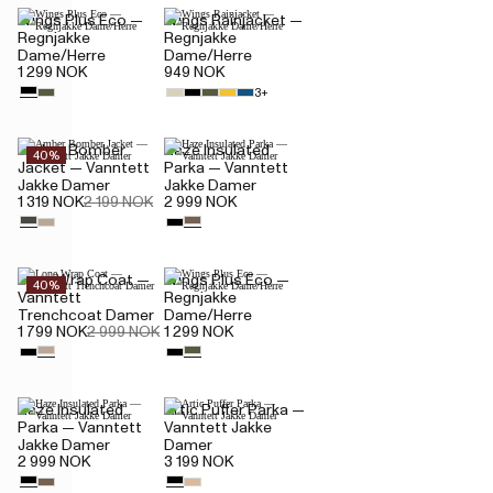
Wings Plus Eco —
Wings Rainjacket —
Regnjakke
Regnjakke
Dame/Herre
Dame/Herre
1 299 NOK
949 NOK
3+
Amber Bomber
Haze Insulated
40%
Jacket — Vanntett
Parka — Vanntett
Jakke Damer
Jakke Damer
1 319 NOK
2 199 NOK
2 999 NOK
Lone Wrap Coat —
Wings Plus Eco —
40%
Vanntett
Regnjakke
Trenchcoat Damer
Dame/Herre
1 799 NOK
2 999 NOK
1 299 NOK
Haze Insulated
Artic Puffer Parka —
Parka — Vanntett
Vanntett Jakke
Jakke Damer
Damer
2 999 NOK
3 199 NOK