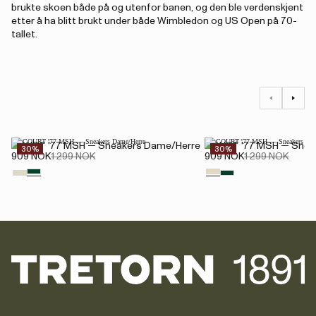
brukte skoen både på og utenfor banen, og den ble verdenskjent
etter å ha blitt brukt under både Wimbledon og US Open på 70-
tallet.
COURT '77 MSH — Sneakers Dame/Herre
COURT '77 MSH — Snea
30%
30%
909 NOK
1 299 NOK
909 NOK
1 299 NOK