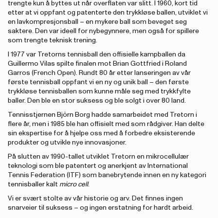
trengte kun å byttes ut når overflaten var slitt. I 1960, kort tid
etter at vi oppfant og patenterte den trykkløse ballen, utviklet vi
en lavkompresjonsball – en mykere ball som beveget seg
saktere. Den var ideell for nybegynnere, men også for spillere
som trengte teknisk trening.
I 1977 var Tretorns tennisball den offisielle kampballen da
Guillermo Vilas spilte finalen mot Brian Gottfried i Roland
Garros (French Open). Rundt 80 år etter lanseringen av vår
første tennisball oppfant vi en ny og unik ball – den første
trykkløse tennisballen som kunne måle seg med trykkfylte
baller. Den ble en stor suksess og ble solgt i over 80 land.
Tennisstjernen Björn Borg hadde samarbeidet med Tretorn i
flere år, men i 1985 ble han offisielt med som rådgiver. Han delte
sin ekspertise for å hjelpe oss med å forbedre eksisterende
produkter og utvikle nye innovasjoner.
På slutten av 1990-tallet utviklet Tretorn en mikrocellulær
teknologi som ble patentert og anerkjent av International
Tennis Federation (ITF) som banebrytende innen en ny kategori
tennisballer kalt
micro cell
.
Vi er svært stolte av vår historie og arv. Det finnes ingen
snarveier til suksess – og ingen erstatning for hardt arbeid.