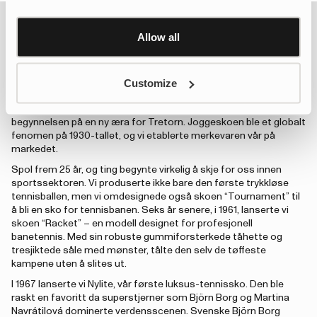
Learn more about Google’s Personalisation and
Control settings
here
Allow all
Canvas sneakers
Customize
En faktum som ikke mange kjenner til, er at vi er verdens nest
eldste produsent av joggesko. Den 1. mai 1900 produserte vi vår
første joggesko med gummisåle – en stor innovasjon og
begynnelsen på en ny æra for Tretorn. Joggeskoen ble et globalt
fenomen på 1930-tallet, og vi etablerte merkevaren vår på
markedet.
Spol frem 25 år, og ting begynte virkelig å skje for oss innen
sportssektoren. Vi produserte ikke bare den første trykkløse
tennisballen, men vi omdesignede også skoen “Tournament” til
å bli en sko for tennisbanen. Seks år senere, i 1961, lanserte vi
skoen “Racket” – en modell designet for profesjonell
banetennis. Med sin robuste gummiforsterkede tåhette og
tresjiktede såle med mønster, tålte den selv de tøffeste
kampene uten å slites ut.
I 1967 lanserte vi Nylite, vår første luksus-tennissko. Den ble
raskt en favoritt da superstjerner som Björn Borg og Martina
Navrátilová dominerte verdensscenen. Svenske Björn Borg