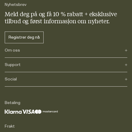
Nyhetsbrev
Meld deg på og få 10 % rabatt + eksklusive
tilbud og først informasjon om nyheter.
Registrer deg nå
Om oss
Support
Vår historie
Karriere
Journals
Social
FAQs
Levering
Retur
Instagram
Reklamasjon
TikTok
Betaling
Juridisk
Facebook
Kontakt
LinkedIn
Frakt