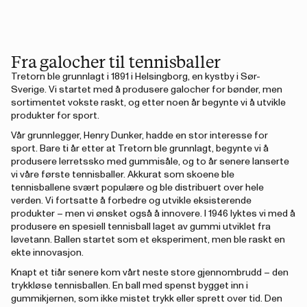
Fra galocher til tennisballer
Tretorn ble grunnlagt i 1891 i Helsingborg, en kystby i Sør-
Sverige. Vi startet med å produsere galocher for bønder, men
sortimentet vokste raskt, og etter noen år begynte vi å utvikle
produkter for sport.
Vår grunnlegger, Henry Dunker, hadde en stor interesse for
sport. Bare ti år etter at Tretorn ble grunnlagt, begynte vi å
produsere lerretssko med gummisåle, og to år senere lanserte
vi våre første tennisballer. Akkurat som skoene ble
tennisballene svært populære og ble distribuert over hele
verden. Vi fortsatte å forbedre og utvikle eksisterende
produkter – men vi ønsket også å innovere. I 1946 lyktes vi med å
produsere en spesiell tennisball laget av gummi utviklet fra
løvetann. Ballen startet som et eksperiment, men ble raskt en
ekte innovasjon.
Knapt et tiår senere kom vårt neste store gjennombrudd – den
trykkløse tennisballen. En ball med spenst bygget inn i
gummikjernen, som ikke mistet trykk eller sprett over tid. Den