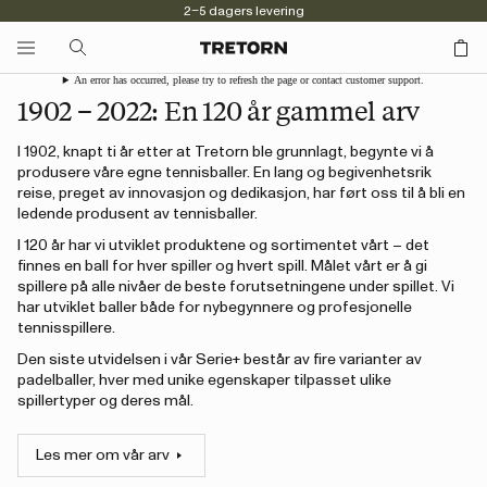
2–5 dagers levering
An error has occurred, please try to refresh the page or contact customer support.
1902 – 2022: En 120 år gammel arv
I 1902, knapt ti år etter at Tretorn ble grunnlagt, begynte vi å
produsere våre egne tennisballer. En lang og begivenhetsrik
reise, preget av innovasjon og dedikasjon, har ført oss til å bli en
ledende produsent av tennisballer.
I 120 år har vi utviklet produktene og sortimentet vårt – det
finnes en ball for hver spiller og hvert spill. Målet vårt er å gi
spillere på alle nivåer de beste forutsetningene under spillet. Vi
har utviklet baller både for nybegynnere og profesjonelle
tennisspillere.
Den siste utvidelsen i vår Serie+ består av fire varianter av
padelballer, hver med unike egenskaper tilpasset ulike
spillertyper og deres mål.
Les mer om vår arv