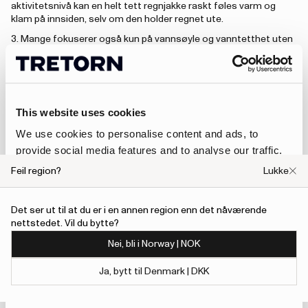
aktivitetsnivå kan en helt tett regnjakke raskt føles varm og
klam på innsiden, selv om den holder regnet ute.
3. Mange fokuserer også kun på vannsøyle og vanntetthet uten
å se helheten. Passform, ventilasjon, bevegelsesfrihet og
muligheten til å bruke lag under påvirker komforten minst like
mye.
This website uses cookies
An error has occurred, please try to refresh the page or contact customer support.
We use cookies to personalise content and ads, to
Hvordan velge riktig jakke
provide social media features and to analyse our traffic.
We also share information about your use of our site with
Det beste valget avhenger av hvordan og hvor jakken skal
Feil region?
Lukke
brukes.
our social media, advertising and analytics partners who
may combine it with other information that you’ve
Til pendling og hverdagsbruk er en regnjakke ofte det beste
Det ser ut til at du er i en annen region enn det nåværende
alternativet, fordi den fokuserer på direkte beskyttelse mot
provided to them or that they’ve collected from your use
nettstedet. Vil du bytte?
regn og våte forhold.
of their services.
Nei, bli i Norway | NOK
Til friluftsaktiviteter og skiftende vær gir en skalljakke større
fleksibilitet takket være bedre ventilasjon og muligheten til å
To give users more control over their data and ad
Ja, bytt til Denmark | DKK
tilpasse lagene under.
personalisation, we have added a link to Google’s
Show details
Viktige faktorer å vurdere:
Personalisation and Control page.