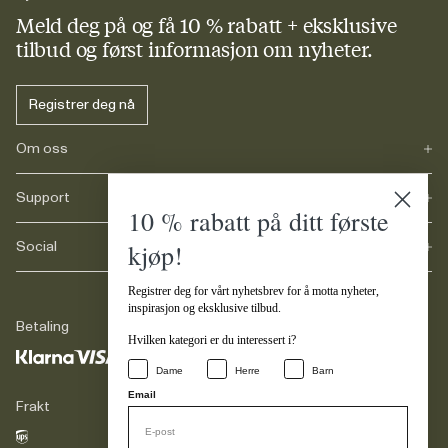
Meld deg på og få 10 % rabatt + eksklusive
tilbud og først informasjon om nyheter.
Registrer deg nå
Om oss
Support
Vår historie
10 % rabatt på ditt første
Karriere
Journals
kjøp!
Social
FAQs
Levering
Registrer deg for vårt nyhetsbrev for å motta nyheter,
Retur
Instagram
inspirasjon og eksklusive tilbud.
Reklamasjon
TikTok
Betaling
Juridisk
Hvilken kategori er du interessert i?
Facebook
Kontakt
LinkedIn
Dame
Herre
Barn
Email
Frakt