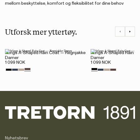
mellom beskyttelse, komfort og fleksibilitet for dine behov
Utforsk mer yttertøy.
Wings A-Shaped Rain Coat — Regnjakke
Wings A-Shaped Rain C
Damer
Damer
1 099 NOK
1 099 NOK
Nyhetsbrev