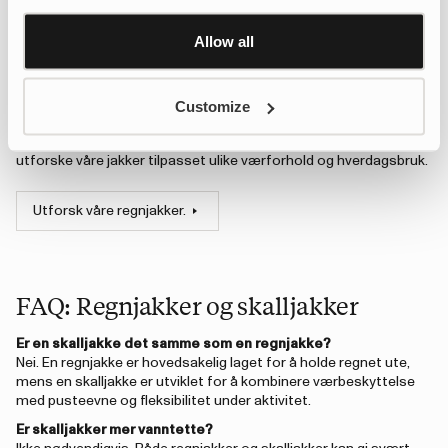
Learn more about Google’s Personalisation and
Aktivitetsnivå
Control settings
here
Allow all
Hvor mye tid du tilbringer ute
Temperaturforandringer
Pusteevne og komfort
Customize
Fleksibilitet med lag-på-lag
For å sammenligne ulike stiler og konstruksjoner kan du
utforske våre jakker tilpasset ulike værforhold og hverdagsbruk.
Utforsk våre regnjakker.
FAQ: Regnjakker og skalljakker
Er en skalljakke det samme som en regnjakke?
Nei. En regnjakke er hovedsakelig laget for å holde regnet ute,
mens en skalljakke er utviklet for å kombinere værbeskyttelse
med pusteevne og fleksibilitet under aktivitet.
Er skalljakker mer vanntette?