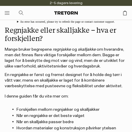
2–5 dagers levering
An error has occurred, please try to refresh the page or contact customer support.
Regnjakke eller skalljakke – hva er
forskjellen?
Mange bruker begrepene
regnjakke
og
skalljakke
om hverandre,
men det finnes flere viktige forskjeller mellom dem. Begge er
laget for å beskytte deg mot vær og vind, men de er utviklet for
ulike værforhold, aktivitetsnivåer og hverdagsbruk.
En regnjakke er først og fremst designet for å holde deg tørr i
vått vær, mens en skalljakke er laget for å kombinere
værbeskyttelse med pusteevne og fleksibilitet under aktivitet.
I denne guiden får du vite mer om:
Forskjellen mellom regnjakker og skalljakker
Når en regnjakke er det beste valget
Når en skalljakke passer bedre
Hvordan materialer og konstruksjon påvirker ytelsen