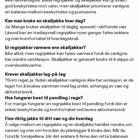
Ikke nødvendigvis. Både regnjakker og skalljakker kan gi svært
god beskyttelse mot vann, men skalljakker prioriterer vanligvis
en balanse mellom beskyttelse og pusteevne.
Kan man bruke en skalljakke hver dag?
Ja. Mange bruker skalljakker til daglig, spesielt i skiftende vær.
Likevel kan en tradisjonell regnjakke noen ganger føles enklere
og mer komfortabel til hverdagsbruk.
Er regnjakker varmere enn skalljakker?
Ikke alltid, men regnjakker kan føles varmere fordi de vanligvis
har mindre ventilasjon. Skalljakker er generelt bedre til å slippe ut
overskuddsvarme.
Krever skalljakker lag-på-lag
?
Som regel, ja. Siden skalljakker vanligvis ikke har isolasjon, er de
laget for å brukes sammen med lag under, avhengig av vær og
aktivitetsnivå.
Hva fungerer best til pendling i regn?
For mange fungerer en regnjakke best til pendling fordi den er
enkel, beskyttende og komfortabel ved lavere aktivitetsnivå.
Finn riktig jakke til ditt vær og din hverdag
Å velge mellom en regnjakke og en skalljakke handler mindre om
navnet og mer om hvordan du planlegger å bruke den. Når du
forstår forskjellene, blir det enklere å finne den rette balansen