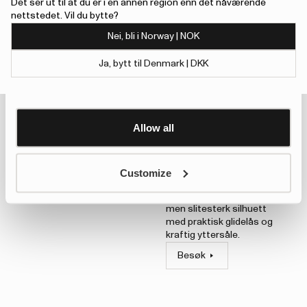
silhuett med vid åpning,
Det ser ut til at du er i en annen region enn det nåværende
provided to them or that they’ve collected from your use
uttakbar såle laget av
nettstedet. Vil du bytte?
of their services.
alger og solid yttersåle.
Nei, bli i Norway | NOK
Besøk
To give users more control over their data and ad
Ja, bytt til Denmark | DKK
personalisation, we have added a link to Google’s
Show details
Personalisation and Control page.
Learn more about Google’s Personalisation and
Control settings
here
Allow all
An error has occurred, please try to refresh the
page or contact customer support.
Tijntje
Håndlaget høy regnstøvel
Customize
laget av naturgummi med
glanset finish. En tidløs,
men slitesterk silhuett
med praktisk glidelås og
kraftig yttersåle.
Besøk