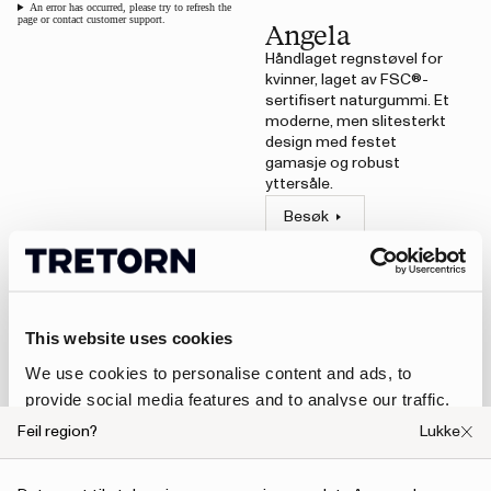
An error has occurred, please try to refresh the
page or contact customer support.
Angela
Håndlaget regnstøvel for
kvinner, laget av FSC®-
sertifisert naturgummi. Et
moderne, men slitesterkt
design med festet
gamasje og robust
yttersåle.
Besøk
This website uses cookies
An error has occurred, please try to refresh the
We use cookies to personalise content and ads, to
page or contact customer support.
Marie
provide social media features and to analyse our traffic.
Håndlaget ankelstøvel for
We also share information about your use of our site with
Feil region?
kvinner, laget av FSC®-
Lukke
our social media, advertising and analytics partners who
sertifisert naturgummi. En
moderne, men slitesterk
may combine it with other information that you’ve