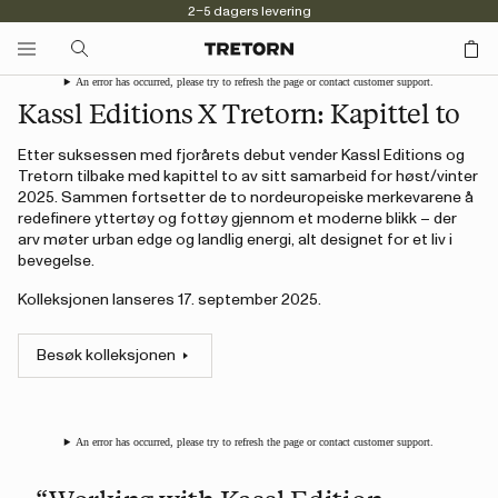
2–5 dagers levering
An error has occurred, please try to refresh the page or contact customer support.
Kassl Editions X Tretorn: Kapittel to
Etter suksessen med fjorårets debut vender Kassl Editions og
Tretorn tilbake med kapittel to av sitt samarbeid for høst/vinter
2025. Sammen fortsetter de to nordeuropeiske merkevarene å
redefinere yttertøy og fottøy gjennom et moderne blikk – der
arv møter urban edge og landlig energi, alt designet for et liv i
bevegelse.
Kolleksjonen lanseres 17. september 2025.
Besøk kolleksjonen
An error has occurred, please try to refresh the page or contact customer support.