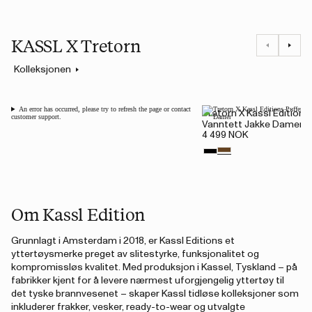
KASSL X Tretorn
Kolleksjonen
An error has occurred, please try to refresh the page or contact
Tretorn X Kassl Editions
customer support.
Vanntett Jakke Damer
4 499 NOK
Om Kassl Edition
Grunnlagt i Amsterdam i 2018, er Kassl
Editions et
yttertøysmerke preget av slitestyrke, funksjonalitet og
kompromissløs kvalitet. Med produksjon i Kassel, Tyskland – på
fabrikker kjent for å levere nærmest uforgjengelig yttertøy til
det tyske brannvesenet – skaper Kassl tidløse kolleksjoner som
inkluderer frakker, vesker, ready-to-wear og utvalgte