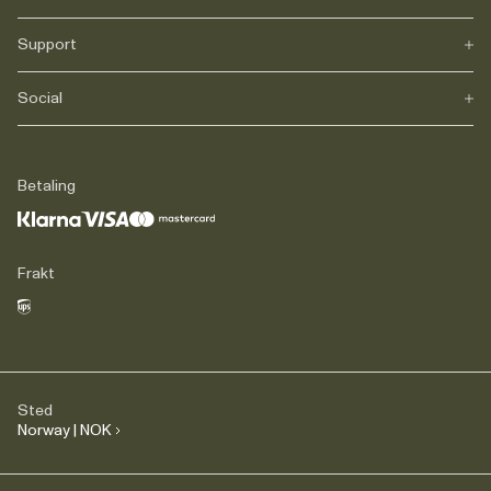
Support
Vår historie
Karriere
Journals
Social
FAQs
Levering
Retur
Instagram
Reklamasjon
TikTok
Betaling
Juridisk
Facebook
Kontakt
LinkedIn
Frakt
Sted
Norway | NOK