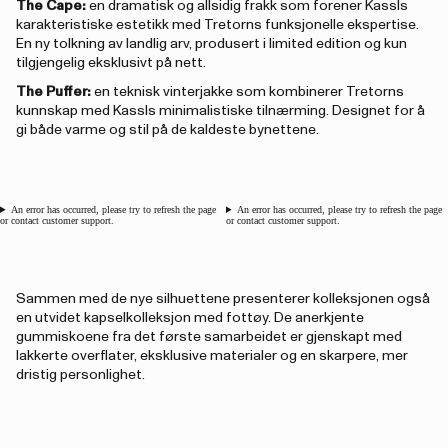
The Cape:
en dramatisk og allsidig frakk som forener Kassls
karakteristiske estetikk med Tretorns funksjonelle ekspertise.
En ny tolkning av landlig arv, produsert i limited edition og kun
tilgjengelig eksklusivt på nett.
The Puffer:
en teknisk vinterjakke som kombinerer Tretorns
kunnskap med Kassls minimalistiske tilnærming. Designet for å
gi både varme og stil på de kaldeste bynettene.
An error has occurred, please try to refresh the page
An error has occurred, please try to refresh the page
or contact customer support.
or contact customer support.
Sammen med de nye silhuettene presenterer kolleksjonen også
en utvidet kapselkolleksjon med fottøy. De anerkjente
gummiskoene fra det første samarbeidet er gjenskapt med
lakkerte overflater, eksklusive materialer og en skarpere, mer
dristig personlighet.