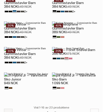
30%
30%
Gummistøvler Barn
Gummistøvler Barn
384 NOK
549 NOK
384 NOK
549 NOK
2+
2+
Gränna Vinter —
Kuling Neoprene —
30%
40%
Gummistøvler Barn
Gummistøvler Barn
384 NOK
549 NOK
389 NOK
649 NOK
2+
Gränna Vinter —
Naven — Foret Støvel Barn
30%
25%
356 NOK
475 NOK
Gummistøvler Barn
384 NOK
549 NOK
2+
Arch Hybrid Jr — Vanntette
Aspa Hybrid Jr — Vanntette
Sko Junior
Sko Barn
949 NOK
1 099 NOK
Vist 1-16 av 23 produktene