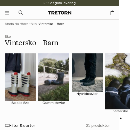
2–5 dagers levering
Startside
Barn
Sko
Vintersko – Barn
Sko
Vintersko – Barn
Hybridstøvler
Se alle Sko
Gummistøvler
Vintersko
Filter & sorter
23 produkter