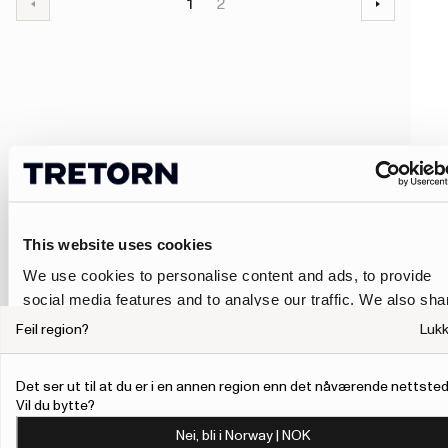
1
2
This website uses cookies
We use cookies to personalise content and ads, to provide
social media features and to analyse our traffic. We also sha
information about your use of our site with our social media,
Feil region?
Luk
advertising and analytics partners who may combine it with
other information that you’ve provided to them or that they’ve
Det ser ut til at du er i en annen region enn det nåværende nettsted
collected from your use of their services.
Vil du bytte?
Nei, bli i Norway | NOK
To give users more control over their data and ad