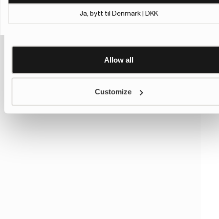
personalisation, we have added a link to Google’s
Ja, bytt til Denmark | DKK
Personalisation and Control page.
Show details
Learn more about Google’s Personalisation and Control
settings
here
Allow all
Customize