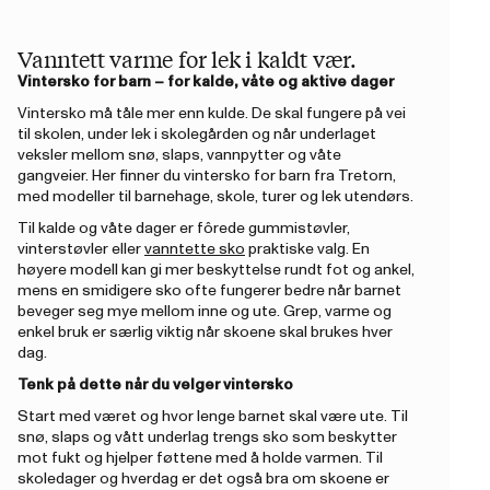
Vanntett varme for lek i kaldt vær.
Vintersko for barn – for kalde, våte og aktive dager
Vintersko må tåle mer enn kulde. De skal fungere på vei
til skolen, under lek i skolegården og når underlaget
veksler mellom snø, slaps, vannpytter og våte
gangveier. Her finner du vintersko for barn fra Tretorn,
med modeller til barnehage, skole, turer og lek utendørs.
Til kalde og våte dager er fôrede gummistøvler,
vinterstøvler eller
vanntette sko
praktiske valg. En
høyere modell kan gi mer beskyttelse rundt fot og ankel,
mens en smidigere sko ofte fungerer bedre når barnet
beveger seg mye mellom inne og ute. Grep, varme og
enkel bruk er særlig viktig når skoene skal brukes hver
dag.
Tenk på dette når du velger vintersko
Start med været og hvor lenge barnet skal være ute. Til
snø, slaps og vått underlag trengs sko som beskytter
mot fukt og hjelper føttene med å holde varmen. Til
skoledager og hverdag er det også bra om skoene er