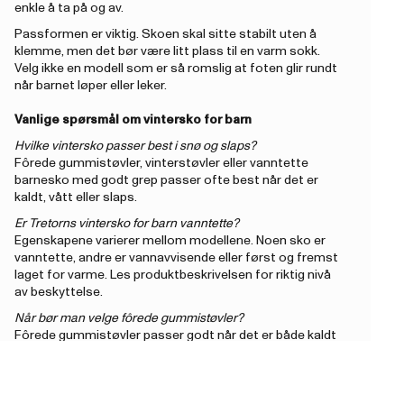
enkle å ta på og av.
Passformen er viktig. Skoen skal sitte stabilt uten å
klemme, men det bør være litt plass til en varm sokk.
Velg ikke en modell som er så romslig at foten glir rundt
når barnet løper eller leker.
Vanlige spørsmål om vintersko for barn
Hvilke vintersko passer best i snø og slaps?
Fôrede gummistøvler, vinterstøvler eller vanntette
barnesko med godt grep passer ofte best når det er
kaldt, vått eller slaps.
Er Tretorns vintersko for barn vanntette?
Egenskapene varierer mellom modellene. Noen sko er
vanntette, andre er vannavvisende eller først og fremst
laget for varme. Les produktbeskrivelsen for riktig nivå
av beskyttelse.
Når bør man velge fôrede gummistøvler?
Fôrede gummistøvler passer godt når det er både kaldt
og vått. De gir mer varme enn vanlige gummistøvler og
beskytter mot fukt i slaps, regn og på vått underlag.
Hvordan skal vintersko for barn sitte?