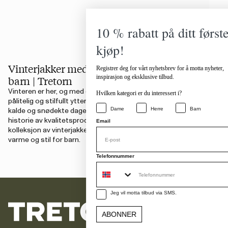
10 % rabatt på ditt første
kjøp!
Vinterjakker med funksjon og stil for
Registrer deg for vårt nyhetsbrev for å motta nyheter,
inspirasjon og eksklusive tilbud.
barn | Tretorn
Vinteren er her, og med den kommer behovet for
Hvilken kategori er du interessert i?
pålitelig og stilfullt yttertøy som tåler lek og moro på
Dame
Herre
Barn
kalde og snødekte dager. Tretorn, et merke med en lang
historie av kvalitetsprodukter, tilbyr en imponerende
Email
kolleksjon av vinterjakker som kombinerer funksjon,
varme og stil for barn.
Telefonnummer
Jeg vil motta tilbud via SMS.
ABONNER