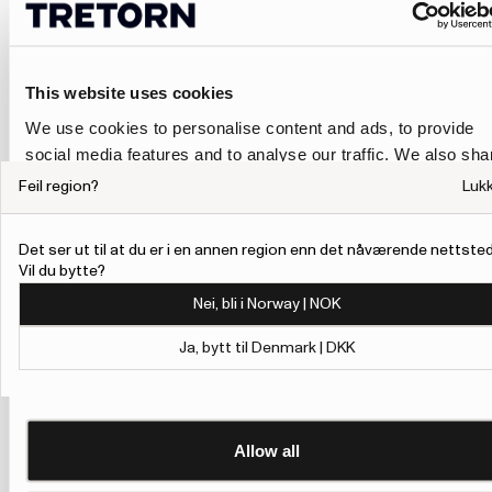
This website uses cookies
We use cookies to personalise content and ads, to provide
social media features and to analyse our traffic. We also sha
information about your use of our site with our social media,
Feil region?
Luk
advertising and analytics partners who may combine it with
other information that you’ve provided to them or that they’ve
Det ser ut til at du er i en annen region enn det nåværende nettsted
collected from your use of their services.
Vil du bytte?
Nei, bli i Norway | NOK
To give users more control over their data and ad
personalisation, we have added a link to Google’s
Ja, bytt til Denmark | DKK
Personalisation and Control page.
Show details
Learn more about Google’s Personalisation and Control
settings
here
Allow all