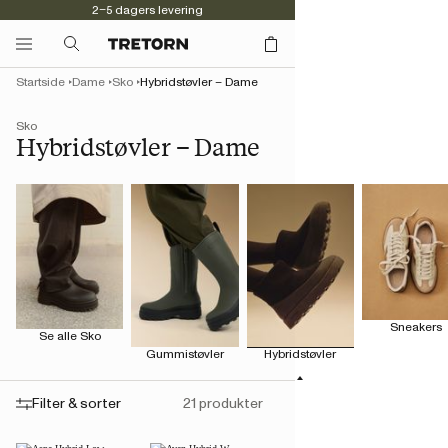
2–5 dagers levering
Startside
Dame
Sko
Hybridstøvler – Dame
Sko
Hybridstøvler – Dame
Sneakers
Se alle Sko
Gummistøvler
Hybridstøvler
Filter & sorter
21 produkter