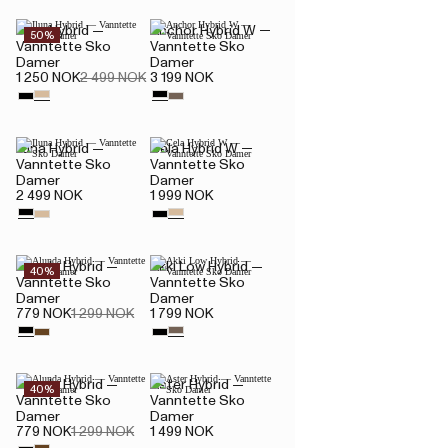
Iluna Hybrid —
Anchor Hybrid W —
50%
Vanntette Sko
Vanntette Sko
Damer
Damer
1 250 NOK
2 499 NOK
3 199 NOK
Iluna Hybrid —
Cela Hybrid W —
Vanntette Sko
Vanntette Sko
Damer
Damer
2 499 NOK
1 999 NOK
Alunda Hybrid —
Akki Low Hybrid —
40%
Vanntette Sko
Vanntette Sko
Damer
Damer
779 NOK
1 299 NOK
1 799 NOK
Alunda Hybrid —
Aster Hybrid —
40%
Vanntette Sko
Vanntette Sko
Damer
Damer
779 NOK
1 299 NOK
1 499 NOK