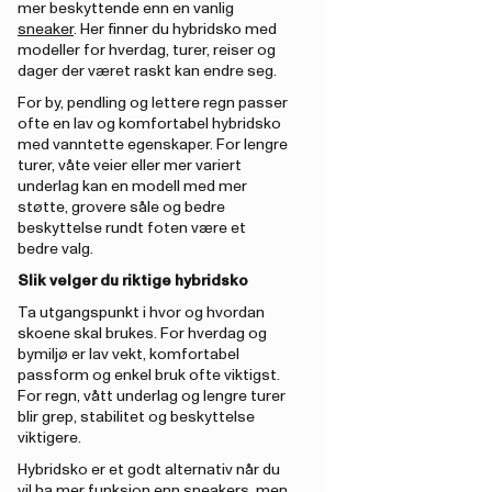
mer beskyttende enn en vanlig
sneaker
. Her finner du hybridsko med
modeller for hverdag, turer, reiser og
dager der været raskt kan endre seg.
For by, pendling og lettere regn passer
ofte en lav og komfortabel hybridsko
med vanntette egenskaper. For lengre
turer, våte veier eller mer variert
underlag kan en modell med mer
støtte, grovere såle og bedre
beskyttelse rundt foten være et
bedre valg.
Slik velger du riktige hybridsko
Ta utgangspunkt i hvor og hvordan
skoene skal brukes. For hverdag og
bymiljø er lav vekt, komfortabel
passform og enkel bruk ofte viktigst.
For regn, vått underlag og lengre turer
blir grep, stabilitet og beskyttelse
viktigere.
Hybridsko er et godt alternativ når du
vil ha mer funksjon enn sneakers, men