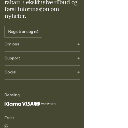
rabatt + eksklusive tilbud og
først informasjon om
nyheter.
Registrer deg nå
Om oss
Support
Vår historie
Karriere
Journals
Social
FAQs
Levering
Retur
Instagram
Reklamasjon
TikTok
Betaling
Juridisk
Facebook
Kontakt
LinkedIn
Frakt