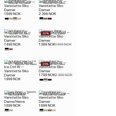
Aspa Hybrid Low —
Avan Hybrid W —
Vanntette Sko
Vanntette Sko
Damer
Damer
1 699 NOK
2 399 NOK
Arch Hybrid W —
Asto Low Hybrid —
30%
Vanntette Sko
Vanntette Sko
Damer
Damer
1 499 NOK
1 399 NOK
1 999 NOK
Arch Hybrid Wool
Avan Hybrid W —
25%
Ice.Ctrl W —
Vanntette Sko
Vanntette Sko
Damer
1 799 NOK
2 399 NOK
Damer
1 999 NOK
Garpa Hybrid —
Aspa Hybrid Low —
Vanntette Sko
Vanntette Sko
Dame/Herre
Damer
1 699 NOK
1 699 NOK