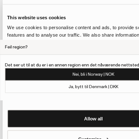
This website uses cookies
We use cookies to personalise content and ads, to provide s
features and to analyse our traffic. We also share informatio
our site with our social media, advertising and analytics pa
Feil region?
combine it with other information that you’ve provided to them
collected from your use of their services.
Det ser ut til at du er i en annen region enn det nåværende nettstede
To give users more control over their data and ad personalis
Nei, bli i Norway | NOK
added a link to Google’s Personalisation and Control page.
Learn more about Google’s Personalisation and Control 
Ja, bytt til Denmark | DKK
Allow all
Customize