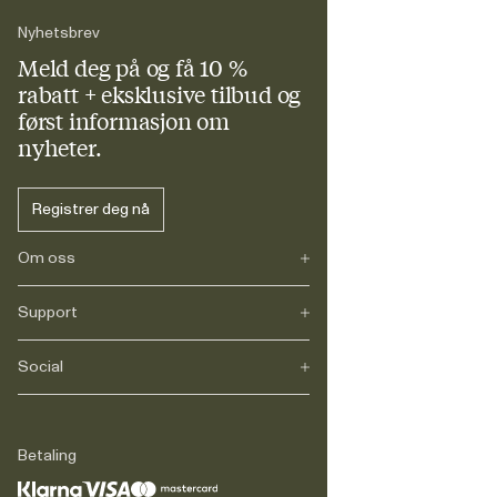
Nyhetsbrev
Meld deg på og få 10 %
rabatt + eksklusive tilbud og
først informasjon om
nyheter.
Registrer deg nå
Om oss
Support
Vår historie
Karriere
Journals
Social
FAQs
Levering
Retur
Instagram
Reklamasjon
TikTok
Betaling
Juridisk
Facebook
Kontakt