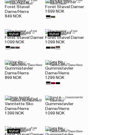
Nimis Winter —
Halla Mid Winter —
Foret Støvel
Foret Støvel Damer
1 699 NOK
Dame/Herre
849 NOK
Eva Insulated —
Eva Insulated —
Nyhet
Nyhet
Foret Støvel Damer
Foret Støvel Damer
1 099 NOK
1 099 NOK
Wings Neo —
Garpa Pile —
Gummistøvler
Gummistøvler
Dame/Herre
Dame/Herre
899 NOK
1 299 NOK
Terrain Insulated —
Bore 2.0 —
Vanntette Sko
Gummistøvler
Dame/Herre
Dame/Herre
1 399 NOK
1 099 NOK
Eva Insulated —
Garpa Pile —
Nyhet
Foret Støvel Damer
Gummistøvler