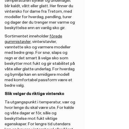
temperaturen synker og underlaget
blir kaldt, vått eller glatt. Her finner du
vintersko for dame fra Tretorn, med
modeller for hverdag, pendling, turer
og dager der du trenger mer varme og
beskyttelse enn en vanlig sko gir.
Sortimentet inneholder
fôrede
gummistøvler
, vinterstøvler,
vanntette sko og varmere modeller
med bedre grep. For snø, slaps og
regn er det smart å velge sko som
beskytter mot fukt og gir stabilitet på
våte eller glatte underlag. For hverdag
og bymiljø kan en smidigere modell
med komfortabel passform være et
bedre valg.
Slik velger du riktige vintersko
Ta utgangspunkt i temperatur, vær og
hvor lenge du skal være ute. For kalde
og våte dager er fôr, såle og
beskyttelse mot fukt viktige
egenskaper. For lengre tid utendørs