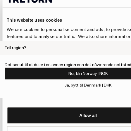
This website uses cookies
We use cookies to personalise content and ads, to provide s
features and to analyse our traffic. We also share informatio
our site with our social media, advertising and analytics pa
Feil region?
combine it with other information that you’ve provided to them
collected from your use of their services.
Det ser ut til at du er i en annen region enn det nåværende nettstede
To give users more control over their data and ad personalis
Nei, bli i Norway | NOK
added a link to Google’s Personalisation and Control page.
Learn more about Google’s Personalisation and Control 
Ja, bytt til Denmark | DKK
Allow all