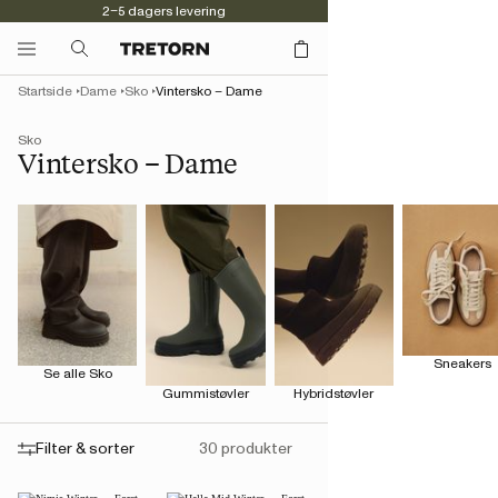
2–5 dagers levering
Startside
Dame
Sko
Vintersko – Dame
Sko
Vintersko – Dame
Sneakers
Se alle Sko
Gummistøvler
Hybridstøvler
Filter & sorter
30 produkter