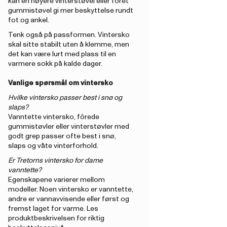
kan en høyere vinterstøvel eller fôret
gummistøvel gi mer beskyttelse rundt
fot og ankel.
Tenk også på passformen. Vintersko
skal sitte stabilt uten å klemme, men
det kan være lurt med plass til en
varmere sokk på kalde dager.
Vanlige spørsmål om vintersko
Hvilke vintersko passer best i snø og
slaps?
Vanntette vintersko, fôrede
gummistøvler eller vinterstøvler med
godt grep passer ofte best i snø,
slaps og våte vinterforhold.
Er Tretorns vintersko for dame
vanntette?
Egenskapene varierer mellom
modeller. Noen vintersko er vanntette,
andre er vannavvisende eller først og
fremst laget for varme. Les
produktbeskrivelsen for riktig