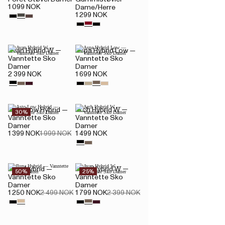
1 099 NOK
Dame/Herre
1 299 NOK
Avan Hybrid W —
Aspa Hybrid Low —
Vanntette Sko
Vanntette Sko
Damer
Damer
2 399 NOK
1 699 NOK
Asto Low Hybrid —
Arch Hybrid W —
30%
Vanntette Sko
Vanntette Sko
Damer
Damer
1 399 NOK
1 999 NOK
1 499 NOK
Iluna Hybrid —
Avan Hybrid W —
50%
25%
Vanntette Sko
Vanntette Sko
Damer
Damer
1 250 NOK
2 499 NOK
1 799 NOK
2 399 NOK