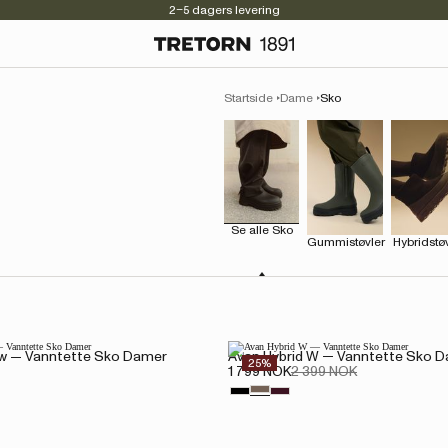
2–5 dagers levering
Startside
Dame
Sko
Se alle Sko
Gummistøvler
Hybridstø
ow — Vanntette Sko Damer
Avan Hybrid W — Vanntette Sko 
25%
1 799 NOK
2 399 NOK