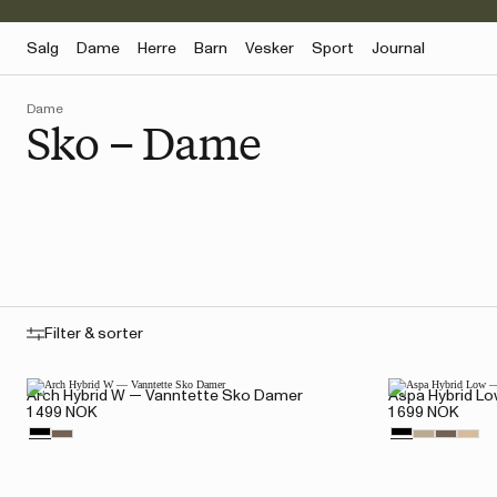
Salg
Dame
Herre
Barn
Vesker
Sport
Journal
Dame
Sko – Dame
Filter & sorter
Arch Hybrid W — Vanntette Sko Damer
Aspa Hybrid L
1 499 NOK
1 699 NOK