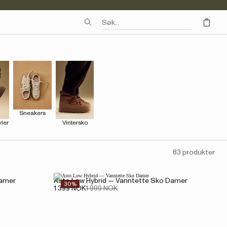
Sneakers
vler
Vintersko
83 produkter
Damer
Asto Low Hybrid — Vanntette Sko Damer
30%
1 399 NOK
1 999 NOK